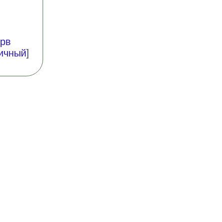
рв
ичный
]