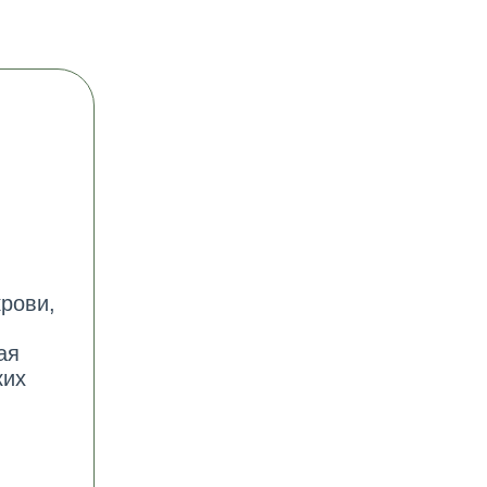
рови,
ая
ких