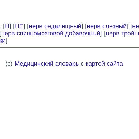
 [
Н
] [
НЕ
] [
нерв седалищный
] [
нерв слезный
] [
не
[
нерв спинномозговой добавочный
] [
нерв тройн
ки
]
(c)
Медицинский словарь
с
картой сайта