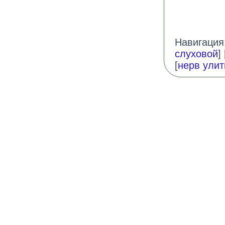
Навигация:
слуховой
] 
[
нерв улит