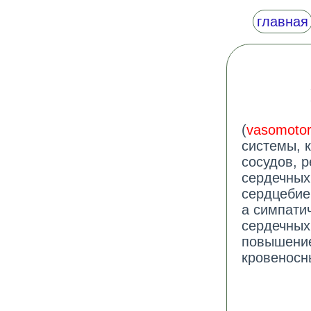
главная
(
vasomotor
системы, 
сосудов, 
сердечных
сердцебие
а симпати
сердечных
повышение
кровеносн