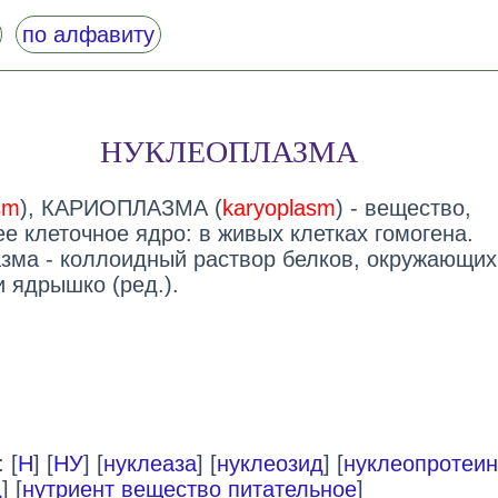
по алфавиту
НУКЛЕОПЛАЗМА
sm
), КАРИОПЛАЗМА (
karyoplasm
) - вещество,
е клеточное ядро: в живых клетках гомогена.
зма - коллоидный раствор белков, окружающих
и ядрышко (ред.).
 [
Н
] [
НУ
] [
нуклеаза
] [
нуклеозид
] [
нуклеопротеин
д
] [
нутриент вещество питательное
]