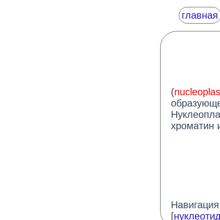
главная
(
nucleopla
образующе
Нуклеопла
хроматин 
Навигация:
[
нуклеоти