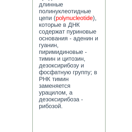
длинные
полинуклеотидные
цепи (
polynucleotide
),
которые в ДНК
содержат пуриновые
основания - аденин и
гуанин,
пиримидиновые -
тимин и цитозин,
дезоксирибозу и
фосфатную группу; в
РНК тимин
заменяется
урацилом, а
дезоксирибоза -
рибозой.