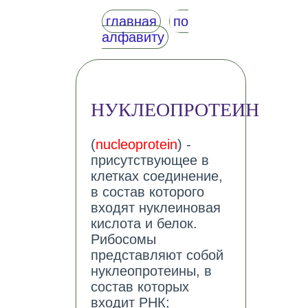
главная
по
алфавиту
НУКЛЕОПРОТЕИН
(
nucleoprotein
) -
присутствующее в
клетках соединение,
в состав которого
входят нуклеиновая
кислота и белок.
Рибосомы
представляют собой
нуклеопротеины, в
состав которых
входит РНК;