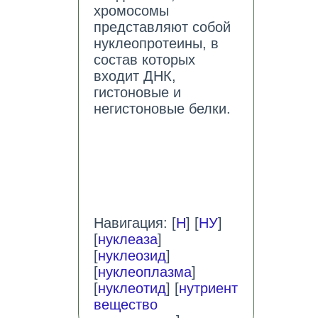
хромосомы
представляют собой
нуклеопротеины, в
состав которых
входит ДНК,
гистоновые и
негистоновые белки.
Навигация: [
Н
] [
НУ
]
[
нуклеаза
]
[
нуклеозид
]
[
нуклеоплазма
]
[
нуклеотид
] [
нутриент
вещество