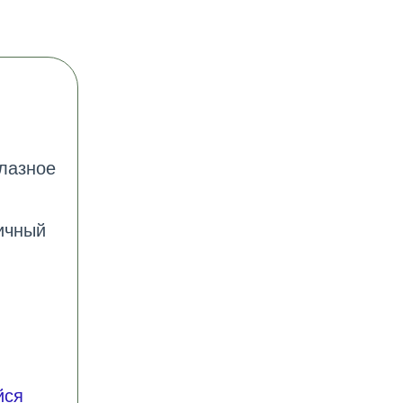
глазное
ичный
йся