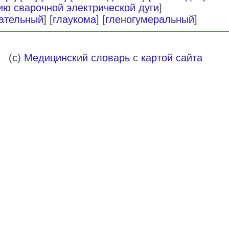
ию сварочной электрической дуги
]
гательный
] [
глаукома
] [
гленогумеральный
]
(c)
Медицинский словарь
с
картой сайта