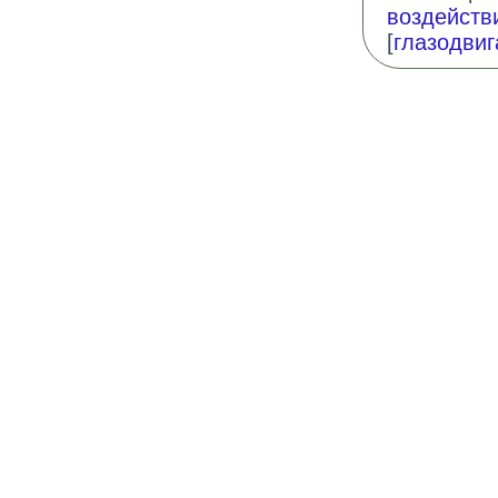
воздейств
[
глазодви