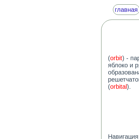
главная
(
orbit
) - п
яблоко и р
образован
решетчато
(
orbital
).
Навигация: