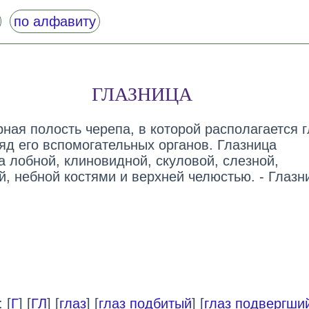
по алфавиту
ГЛАЗНИЦА
арная полость черепа, в которой располагается 
яд его вспомогательных органов. Глазница
а лобной, клиновидной, скуловой, слезной,
й, небной костями и верхней челюстью. - Глазн
 [
Г
] [
ГЛ
] [
глаз
] [
глаз подбитый
] [
глаз подвергши