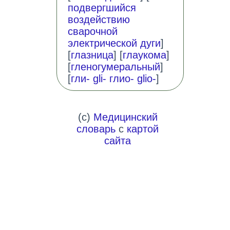
подвергшийся
воздействию
сварочной
электрической дуги
]
[
глазница
] [
глаукома
]
[
гленогумеральный
]
[
гли- gli- глио- glio-
]
(c)
Медицинский
словарь
с
картой
сайта