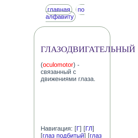
главная
по
алфавиту
ГЛАЗОДВИГАТЕЛЬНЫЙ
(
oculomotor
) -
связанный с
движениями глаза.
Навигация: [
Г
] [
ГЛ
]
[
глаз подбитый
] [
глаз