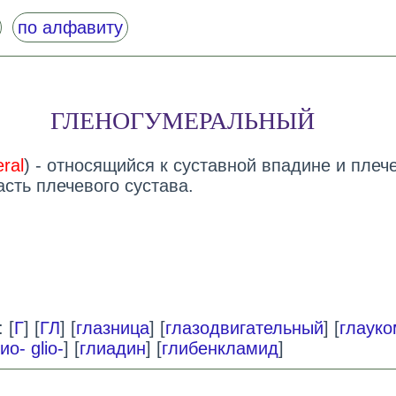
по алфавиту
ГЛЕНОГУМЕРАЛЬНЫЙ
ral
) - относящийся к суставной впадине и плеч
асть плечевого сустава.
 [
Г
] [
ГЛ
] [
глазница
] [
глазодвигательный
] [
глауко
лио- glio-
] [
глиадин
] [
глибенкламид
]