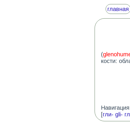
главная
(
glenohume
кости: обл
Навигация:
[
гли- gli- г