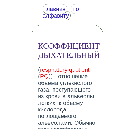
главная
по
алфавиту
КОЭФФИЦИЕНТ
ДЫХАТЕЛЬНЫЙ
(
respiratory quotient
(
RQ
)) - отношение
объема углекислого
газа, поступающего
из крови в альвеолы
легких, к объему
кислорода,
поглощаемого
альвеолами. Обычно