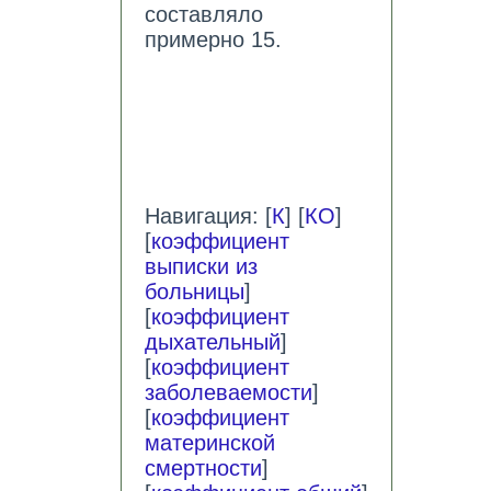
составляло
примерно 15.
Навигация: [
К
] [
КО
]
[
коэффициент
выписки из
больницы
]
[
коэффициент
дыхательный
]
[
коэффициент
заболеваемости
]
[
коэффициент
материнской
смертности
]