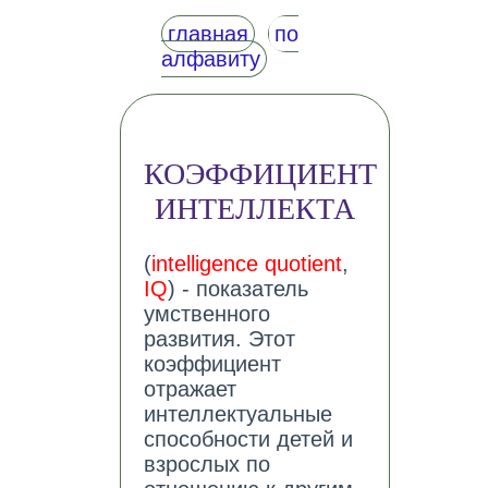
главная
по
алфавиту
КОЭФФИЦИЕНТ
ИНТЕЛЛЕКТА
(
intelligence quotient
,
IQ
) - показатель
умственного
развития. Этот
коэффициент
отражает
интеллектуальные
способности детей и
взрослых по