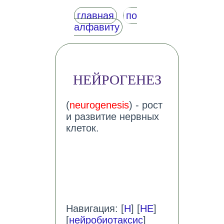
главная
по
алфавиту
НЕЙРОГЕНЕЗ
(
neurogenesis
) - рост
и развитие нервных
клеток.
Навигация: [
Н
] [
НЕ
]
[
нейробиотаксис
]