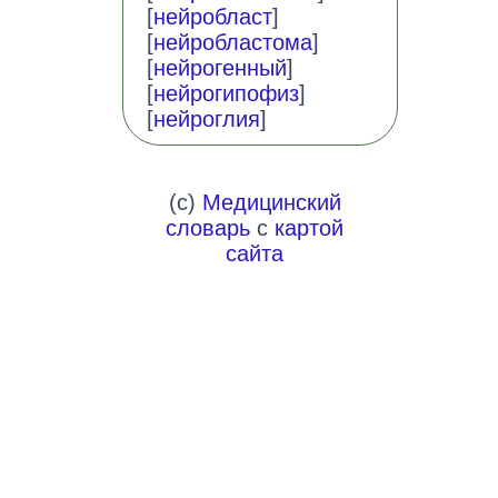
[
нейробласт
]
[
нейробластома
]
[
нейрогенный
]
[
нейрогипофиз
]
[
нейроглия
]
(c)
Медицинский
словарь
с
картой
сайта