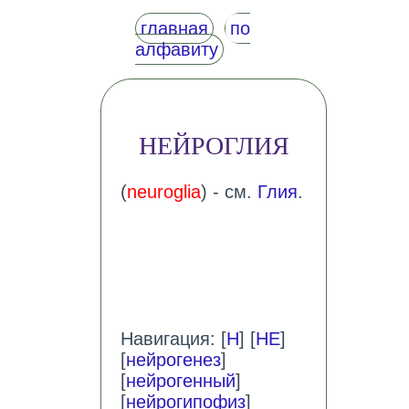
главная
по
алфавиту
НЕЙРОГЛИЯ
(
neuroglia
) - см.
Глия
.
Навигация: [
Н
] [
НЕ
]
[
нейрогенез
]
[
нейрогенный
]
[
нейрогипофиз
]