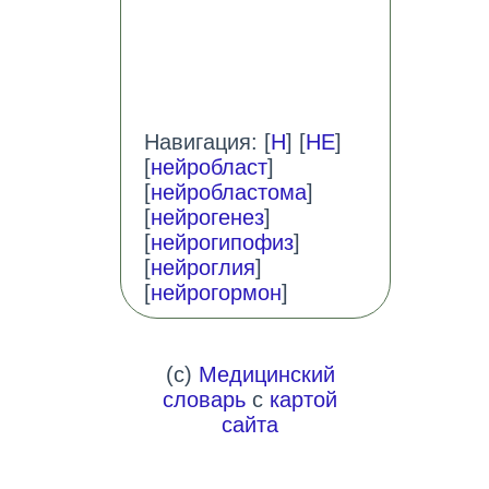
Навигация: [
Н
] [
НЕ
]
[
нейробласт
]
[
нейробластома
]
[
нейрогенез
]
[
нейрогипофиз
]
[
нейроглия
]
[
нейрогормон
]
(c)
Медицинский
словарь
с
картой
сайта