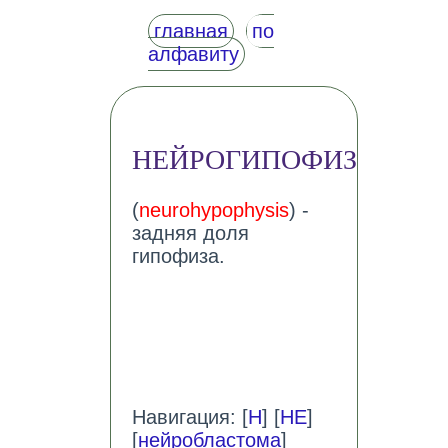
главная
по
алфавиту
НЕЙРОГИПОФИЗ
(
neurohypophysis
) -
задняя доля
гипофиза.
Навигация: [
Н
] [
НЕ
]
[
нейробластома
]