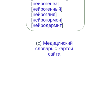
[
нейрогенез
]
[
нейрогенный
]
[
нейроглия
]
[
нейрогормон
]
[
нейродермит
]
(c)
Медицинский
словарь
с
картой
сайта