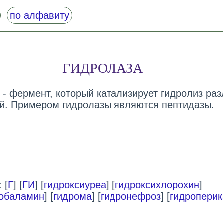
по алфавиту
ГИДРОЛАЗА
) - фермент, который катализирует гидролиз ра
й. Примером гидролазы являются пептидазы.
 [
Г
] [
ГИ
] [
гидроксиуреа
] [
гидроксихлорохин
]
кобаламин
] [
гидрома
] [
гидронефроз
] [
гидроперик