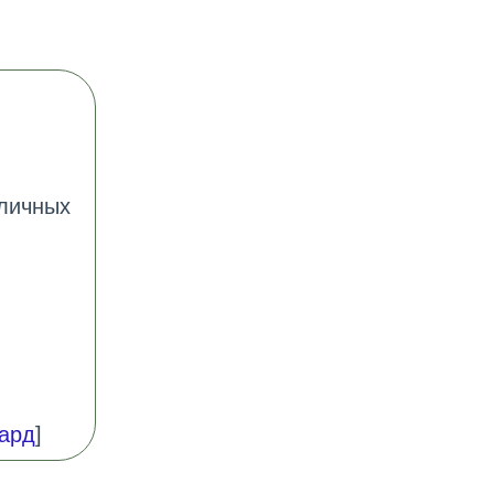
зличных
ард
]