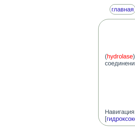
главная
(
hydrolase
соединени
Навигация:
[
гидроксо