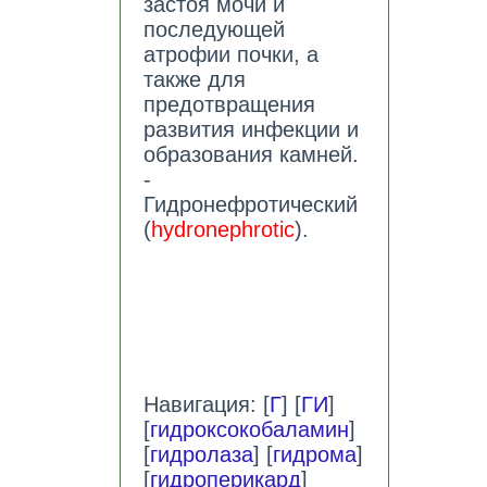
застоя мочи и
последующей
атрофии почки, а
также для
предотвращения
развития инфекции и
образования камней.
-
Гидронефротический
(
hydronephrotic
).
Навигация: [
Г
] [
ГИ
]
[
гидроксокобаламин
]
[
гидролаза
] [
гидрома
]
[
гидроперикард
]