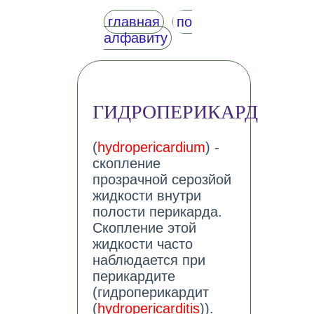
главная
по
алфавиту
ГИДРОПЕРИКАРД
(
hydropericardium
) -
скопление
прозрачной серозйой
жидкости внутри
полости перикарда.
Скопление этой
жидкости часто
наблюдается при
перикардите
(гидроперикардит
(
hydropericarditis
)).