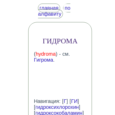
главная
по
алфавиту
ГИДРОМА
(
hydroma
) - см.
Гигрома
.
Навигация: [
Г
] [
ГИ
]
[
гидроксихлорохин
]
[
гидроксокобаламин
]